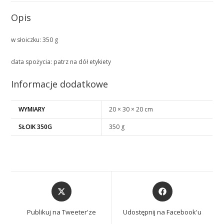
Opis
w słoiczku: 350 g
data spożycia: patrz na dół etykiety
Informacje dodatkowe
WYMIARY
20 × 30 × 20 cm
SŁOIK 350G
350 g
Opens
Opens
in
in
a
a
Publikuj na Tweeter'ze
Udostępnij na Facebook'u
new
new