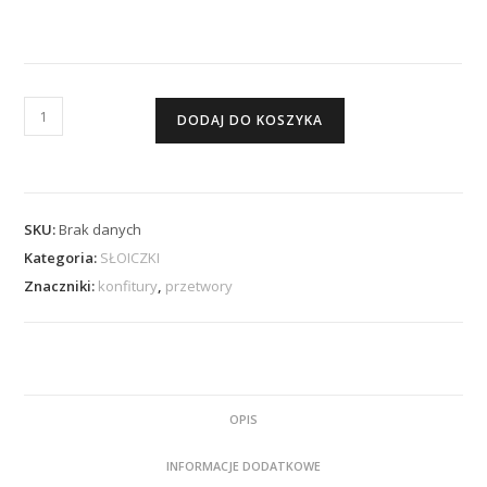
ilość
DODAJ DO KOSZYKA
CZARNA
PORZECZKA
Z
SKU:
Brak danych
CASSISEM
Kategoria:
SŁOICZKI
Znaczniki:
konfitury
,
przetwory
OPIS
INFORMACJE DODATKOWE