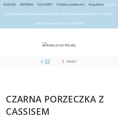
Skip
SŁOICZKI
CATERING
VOUCHERY
Polityka prywatności
Regulamin
Zamów
to
swoje ulubione ciasto na święta online, odbierz w wybranym lokalu i ciesz się
content
chwilami pełnymi smaku z bliskimi.
0
MENU
CZARNA PORZECZKA Z
CASSISEM