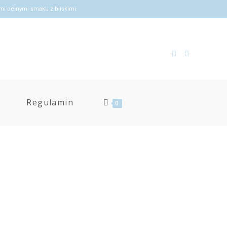
mi pełnymi smaku z bliskimi.
Regulamin
0